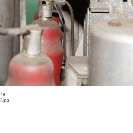
:49
7.jpg
8