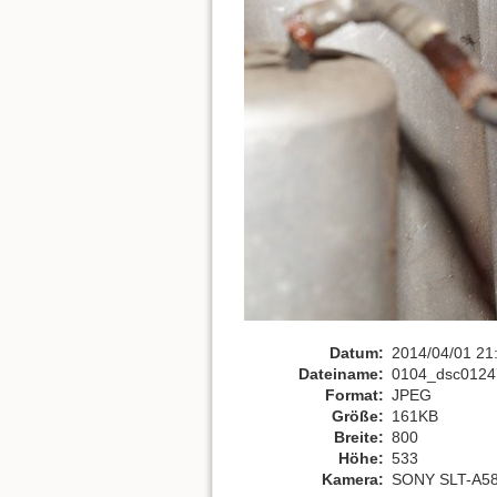
Datum:
2014/04/01 21
Dateiname:
0104_dsc0124
Format:
JPEG
Größe:
161KB
Breite:
800
Höhe:
533
Kamera:
SONY SLT-A5