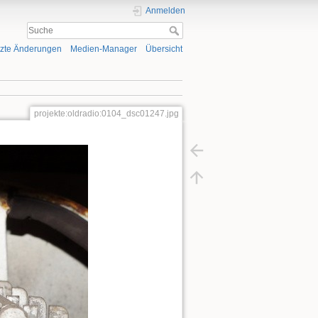
Anmelden
tzte Änderungen
Medien-Manager
Übersicht
projekte:oldradio:0104_dsc01247.jpg