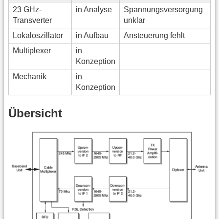
23
GHz
-
in Analyse
Spannungsversorgung
Transverter
unklar
Lokaloszillator
in Aufbau
Ansteuerung fehlt
Multiplexer
in
Konzeption
Mechanik
in
Konzeption
Übersicht