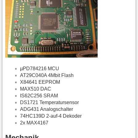
µPD784216 MCU
AT29C040A 4Mbit Flash
X84641 EEPROM
MAX510 DAC
IS62C256 SRAM
DS1721 Temperatursensor
ADG431 Analogschalter
74HC139D 2-auf-4 Dekoder
2x MAX4167
Mechanik