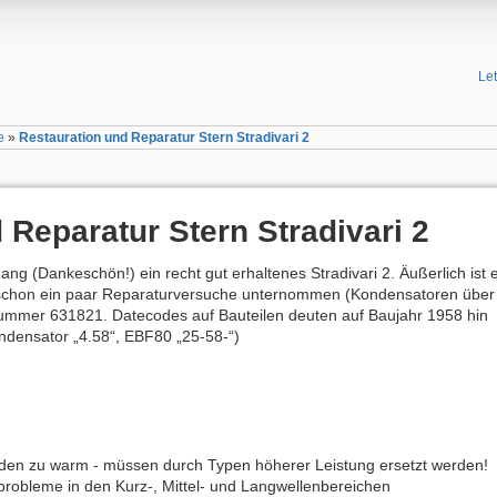
Le
e
»
Restauration und Reparatur Stern Stradivari 2
 Reparatur Stern Stradivari 2
ang (Dankeschön!) ein recht gut erhaltenes Stradivari 2. Äußerlich ist 
l schon ein paar Reparaturversuche unternommen (Kondensatoren über
nummer 631821. Datecodes auf Bauteilen deuten auf Baujahr 1958 hin
ondensator „4.58“, EBF80 „25-58-“)
rden zu warm - müssen durch Typen höherer Leistung ersetzt werden!
probleme in den Kurz-, Mittel- und Langwellenbereichen