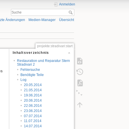
Anmelden
tzte Änderungen
Medien-Manager
Übersicht
projekte:stradivari:start
Inhaltsverzeichnis
Restauration und Reparatur Stern
Stradivari 2
Fehlersuche
es
Benötigte Teile
Log
20.05.2014
21.05.2014
19.06.2014
20.06.2014
22.06.2014
23.06.2014
07.07.2014
11.07.2014
14.07.2014