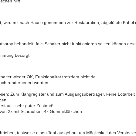
schen hilft
, wird mit nach Hause genommen zur Restauration, abgelötete Kabel 
spray behandelt, falls Schalter nicht funktionieren sollten können er
immung besorgt
alter wieder OK, Funktionalität trotzdem nicht da
och runderneuert werden
ösen: Zum Klangregister und zum Ausgangsübertrager, keine Lötarbeit
iben
rstaut - sehr guter Zustand!
avon 2x mit Schrauben, 4x Gummiklötzchen
rieben, testweise einen Topf ausgebaut um Möglichkeit des Verstecke