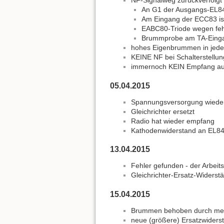
NF-Signalweg zurückverfolg
An G1 der Ausgangs-EL84 
Am Eingang der ECC83 is
EABC80-Triode wegen fehle
Brummprobe am TA-Eingan
hohes Eigenbrummen in jeder
KEINE NF bei Schalterstellu
immernoch KEIN Empfang auf
05.04.2015
Spannungsversorgung wieder
Gleichrichter ersetzt
Radio hat wieder empfang
Kathodenwiderstand an EL84 
13.04.2015
Fehler gefunden - der Arbeit
Gleichrichter-Ersatz-Widers
15.04.2015
Brummen behoben durch mehr 
neue (größere) Ersatzwider