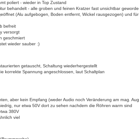
mt poliert - wieder in Top Zustand
ur behandelt - alle groben und feinen Kratzer fast unsichtbar geworden
geöffnet (Alu aufgebogen, Boden entfernt, Wickel rausgezogen) und fü
 befreit
y versorgt
en geschmiert
et wieder sauber :)
aurierten getauscht, Schaltung wiederhergestellt
e korrekte Spannung angeschlossen, laut Schaltplan
ten, aber kein Empfang (weder Audio noch Veränderung am mag. Aug
edrig, nur etwa 50V dort zu sehen nachdem die Röhren warm sind
etwa 380V
nlich viel