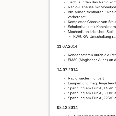
Tisch, auf den das Radio kom
Radio-Gehäuse mit Möbelpolit
Alle außen sichtbaren Elkos 
vorbereitet.
Komplettes Chassis von Staub
Schalterbank mit Kontaktspra
Mechanik an kritischen Stell
KW/UKW-Umschaltung rast
11.07.2014
Kondensatoren durch die Rest
EM80 (Magisches Auge) an di
14.07.2014
Radio wieder montiert
Lampen und mag. Auge leuch
Spannung am Punkt „145V“ ni
Spannung am Punkt „300V“ 
Spannung am Punkt „225V“ äh
08.12.2014