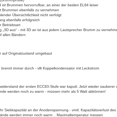
t (Brummprobe)
ist Brummen hervorrufbar, an einer der beiden EL84 leiser
t Brummen ebenfalls zu vernehmen
nder Übersichtlichkeit nicht verfolgt
g ebenfalls erfolgreich
 Betriebsart
ng „3D aus“ - mit 3D an ist aus jedem Lautsprecher Brumm zu vernehm
 allen Bändern
 auf Originalzustand umgebaut
brennt immer durch - vllt Koppelkondensator mit Leckstrom
swiderstand der ersten ECC83-Stufe war kaputt. Jetzt wieder sauberer
tände werden noch zu warm - müssen mehr als 5 Watt abkönnen!
Siebkapazität an der Anodenspannung - vmtl. Kapazitätsverlust des E
stände werden immer noch warm .. Maximaltemperatur messen