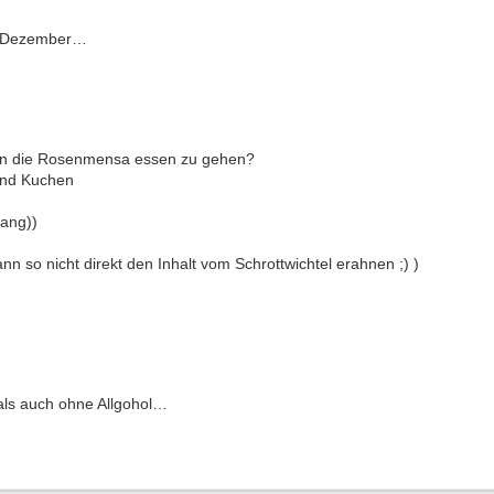
m Dezember…
n in die Rosenmensa essen zu gehen?
und Kuchen
gang))
n so nicht direkt den Inhalt vom Schrottwichtel erahnen ;) )
 als auch ohne Allgohol…