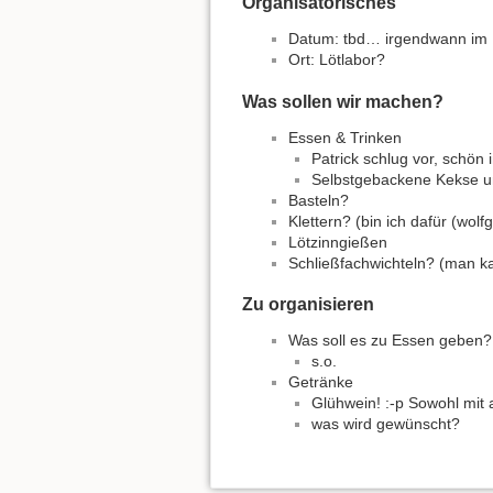
Organisatorisches
Datum: tbd… irgendwann i
Ort: Lötlabor?
Was sollen wir machen?
Essen & Trinken
Patrick schlug vor, schö
Selbstgebackene Kekse 
Basteln?
Klettern? (bin ich dafür (wolf
Lötzinngießen
Schließfachwichteln? (man kan
Zu organisieren
Was soll es zu Essen geben?
s.o.
Getränke
Glühwein! :-p Sowohl mit
was wird gewünscht?