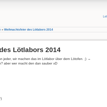
Le
e
»
Weihnachtsfeier des Lötlabors 2014
des Lötlabors 2014
 jeder, wir machen das im Lötlabor über dem Lötofen. ;) →
en? aber wer macht den dan sauber xD
^)